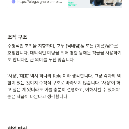
표를 성취할수록, 더 많은 고객이 똑똑한
https://blog.signalplanner.co.kr/1484/
소비를 하게 됩니다. 객관성과 정직성에
서 비롯된 고객 신뢰만이 건강하고 오래
가는 회사를 만드는 초석이라 믿습니다.
우리의 결정이 고객에게 이익이 되는 결
정인지 먼저 고민합니다. 회사의 이익보
다 고객의 이익이 먼저입니다. 고객에게
이익이 되지 않는 결정이라면, 처음부터
조직 구조
다시 생각합니다.
수평적인 조직을 지향하며, 모두 {닉네임}님 또는 {이름}님으로 
호칭합니다. 대외적인 미팅을 위해 명함 등에는 직급을 사용하기
도 합니다만 큰 의미를 두진 않습니다. 
'사장', '대표' 역시 하나의 Role 이라 생각합니다. 그냥 각자의 역
할이 있는 것이지 수직적 구조로 바라보지 않습니다. '사장'이 하
고 싶은 게 있더라도 이를 충분히 설명하고, 이해시킬 수 있어야 
좋은 제품이 나온다고 생각합니다.
협업 방식