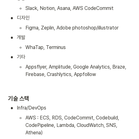
◦
Slack, Notion, Asana, AWS CodeCommit
•
디자인
◦
Figma, Zeplin, Adobe photoshop/illustrator 
•
개발
◦
WhaTap, Terminus
•
기타
◦
Appsflyer, Amplitude, Google Analytics, Braze, 
Firebase, Crashlytics, Appfollow
기술 스택
•
Infra/DevOps
◦
AWS : ECS, RDS, CodeCommit, Codebuild, 
CodePipeline, Lambda, CloudWatch, SNS, 
Athena)