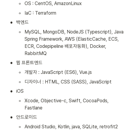
◦
OS : CentOS, AmazonLinux
◦
IaC : Terraform
•
백엔드
◦
MySQL, MongoDB, NodeJS (Typescript), Java 
Spring Framework, AWS (ElasticCache, ECS, 
ECR, Codepipeline 배포자동화), Docker, 
RabbitMQ
•
웹 프론트엔드
◦
개발자 : JavaScript (ES6), Vue.js
◦
디자이너 : HTML, CSS (SASS), JavaScript
•
iOS
◦
Xcode, Objective-c, Swift, CocoaPods, 
Fastlane
•
안드로이드
◦
Android Studio, Kotlin, java, SQLite, retrofit2