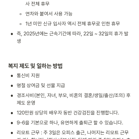
사 전체 휴무
◦
연차와 붙여서 사용 가능 
◦
1년 미만 신규 입사자 역시 전체 휴무로 인한 휴무 
•
즉, 2025년에는 근속기간에 따라, 22일 ~ 32일의 휴가 발
생
복지 제도 및 일하는 방법
•
통신비 지원
•
명절 상여금 및 선물 지급
•
경조사비(본인, 자녀, 부모, 비혼의 결혼/생일/출산/조의) 후 
제도 운영
•
120만원 상당의 배우자 동반 건강검진을 진행합니다. 
•
9-6을 기본으로 하나, 유연하게 출퇴근 할 수 있습니다. 
•
리모트 근무 : 주 3일은 오피스 출근, 나머지는 리모트 근무