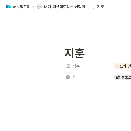
해빗팩토리
/
내가 해빗팩토리를 선택한 이유
/
지훈
지훈
직무
인프라 
팀
🔐 정보