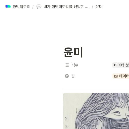
해빗팩토리
/
내가 해빗팩토리를 선택한 이유
/
윤미
윤미
직무
데이터 
팀
📖 데이