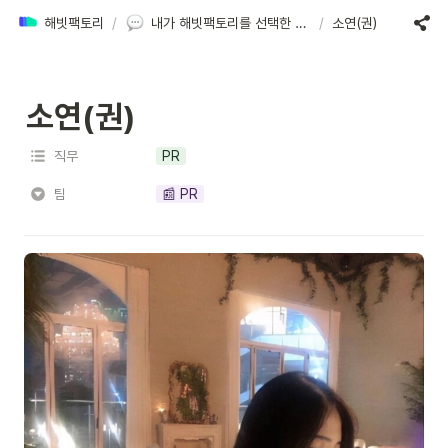
해빗팩토리
/
내가 해빗팩토리를 선택한 이유
/
소연(권)
소연(권)
직무
PR
팀
📰 PR