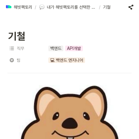
해빗팩토리
/
내가 해빗팩토리를 선택한 이유
/
기철
기철
직무
백엔드
API개발
팀
💻 백엔드 엔지니어